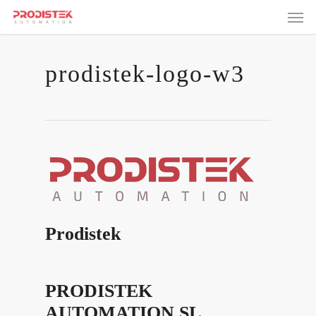
Skip
Men
to
main
content
prodistek-logo-w3
Prodistek
PRODISTEK
AUTOMATION SL