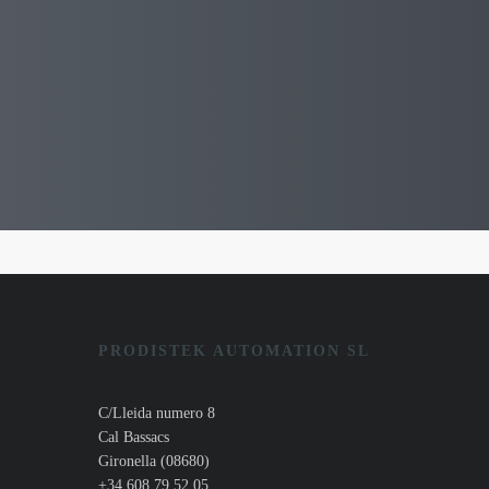
PRODISTEK AUTOMATION SL
C/Lleida numero 8
Cal Bassacs
Gironella (08680)
+34 608 79 52 05