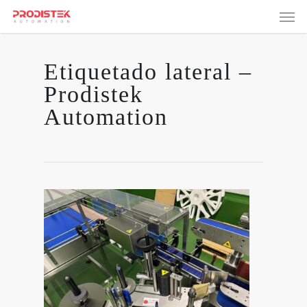
Skip
Men
to
main
content
Etiquetado lateral –
Prodistek
Automation