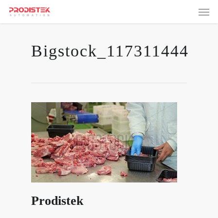
Skip
Men
to
main
content
Bigstock_117311444
Prodistek