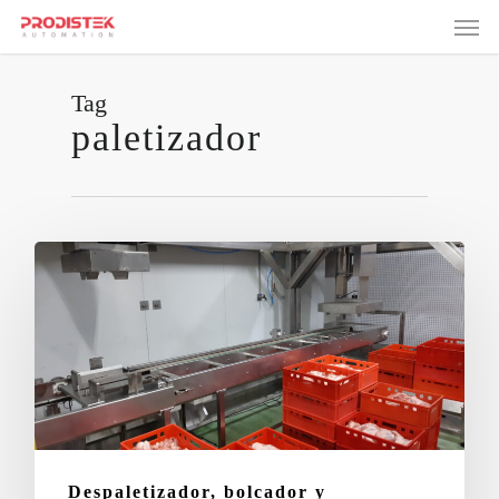
Skip
Men
to
main
content
Tag
paletizador
Despaletizador, bolcador y