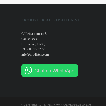
PRODISTEK AUTOMATION SL
C/Lleida numero 8
Cal Bassacs
Gironella (08680)
+34 608 79 52 05
info@prodistek.com
Chat en WhatsApp
© 2026 PRODISTEK. design by
www.zenitaudiovisuals.com