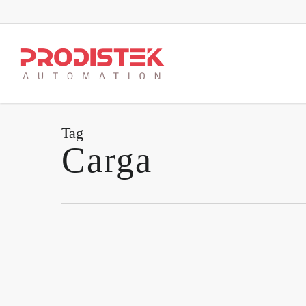
Skip
to
main
content
Tag
Carga